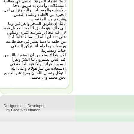
ثانياً: اعتماد الطريق العلمي في معالجة
المشكلات، وأعني به طريق الأخذ
بالأسباب والمسببات، والرجوع إلى أهل
الخبرة من الأطباء وعلماء النفس
وغيرهم من المختصين.
ثالثاً: إن طريق السحر والعرافين وما
إلى ذلك، هو طريق لا أحبذ الدخول فيه،
لأن فيه محاذير شرعية كثيرة، ولنكون
على ثقة أن الله لن يسلط علينا أحداً
من خلقه ما دمنا نسير في خط طاعته
ورضوانه وما دام أننا نركن إليه في
حياتنا ومسيرتنا.
لكن هذا لا يمنع من أن نستعيذ بالله من
كيد الذين يضمرون لنا الشرّ ونقرأ
السور القرآنية والأدعية الخاصة في
الاستعاذة من شرّ هؤلاء، وعلى الله
التوكل ونسأل الله أن يفرج عن الجميع
بحق محمد وآل محمد.
Designed and Developed
by
CreativeLebanon