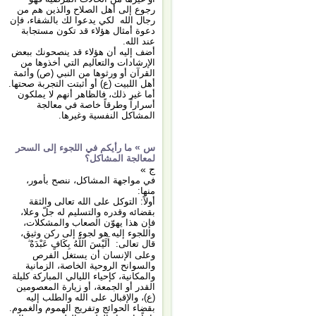
رجوع إلى أهل الصلاح والذين هم من
رجال الله لكي يدعوا لك بالشفاء، فإن
دعوة أمثال هؤلاء قد تكون مستجابة
عند الله.
أضف إليه أن هؤلاء قد ينصحونك ببعض
الإرشادات والتعاليم التي أخذوها من
القرآن أو ورثوها من النبي (ص) وأئمة
أهل اللبيت (ع) أو أثبتت التجربة صحتها.
أما غير ذلك، فالظاهر أنهم لا يملكون
أسراراً وطرقاً خاصة في معالجة
المشاكل النفسية وغيرها.
س »
ما رأيكم في اللجوء إلى السحر
لمعالجة المشاكل؟
ج »
في مواجهة المشاكل، ننصح بأمور،
منها:
أولاً: التوكل على الله تعالى والثقة
بقضائه وقدره والتسليم له جلّ وعلا،
فإن هذا يهوّن الصعاب والمشكلات،
واللجوء إليه هو لجوء إلى ركن وثيق،
قال تعالى: أَلَيْسَ اللَّهُ بِكَافٍ عَبْدَهُ ۖ
وعلى الإنسان أن يستغل الفرص
والسوانح الروحية الخاصة، الزمانية
والمكانية، كإحياء الليالي المباركة كليلة
القدر أو الجمعة، أو زيارة المعصومين
(ع)، والإقبال على الله والطلب إليه
بقضاء الحوائج وتفريج الهموم والغموم.