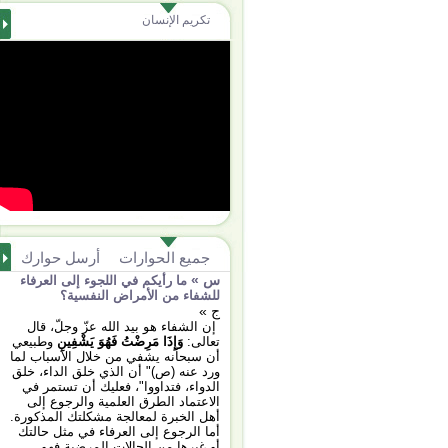
تكريم الإنسان
جميع الحوارات
أرسل حوارك
س »
ما رأيكم في اللجوء إلى العرفاء
للشفاء من الأمراض النفسية؟
ج »
إن الشفاء هو بيد الله عزّ وجلّ، قال
تعالى:
وَإِذَا مَرِضْتُ فَهُوَ يَشْفِينِ
وطبيعي
أن سبحانه يشفي من خلال الأسباب لما
ورد عنه (ص)" أن الذي خلق الداء، خلق
الدواء، فتداووا"، فعليك أن تستمر في
الاعتماد الطرق العلمية والرجوع إلى
أهل الخبرة لمعالجة مشكلتك المذكورة.
أما الرجوع إلى العرفاء في مثل حالتك
أو غيرها من الحالات المرضية فهو