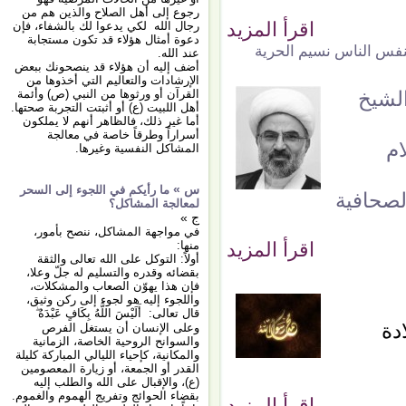
رجوع إلى أهل الصلاح والذين هم من
اقرأ المزيد
رجال الله لكي يدعوا لك بالشفاء، فإن
دعوة أمثال هؤلاء قد تكون مستجابة
تنفس الناس نسيم الحرية
عند الله.
أضف إليه أن هؤلاء قد ينصحونك ببعض
الإرشادات والتعاليم التي أخذوها من
الشيخ
القرآن أو ورثوها من النبي (ص) وأئمة
أهل اللبيت (ع) أو أثبتت التجربة صحتها.
أما غير ذلك، فالظاهر أنهم لا يملكون
أسراراً وطرقاً خاصة في معالجة
ام
المشاكل النفسية وغيرها.
س »
ما رأيكم في اللجوء إلى السحر
لصحافية
لمعالجة المشاكل؟
ج »
في مواجهة المشاكل، ننصح بأمور،
اقرأ المزيد
منها:
أولاً: التوكل على الله تعالى والثقة
بقضائه وقدره والتسليم له جلّ وعلا،
فإن هذا يهوّن الصعاب والمشكلات،
واللجوء إليه هو لجوء إلى ركن وثيق،
قال تعالى: أَلَيْسَ اللَّهُ بِكَافٍ عَبْدَهُ ۖ
دة
وعلى الإنسان أن يستغل الفرص
والسوانح الروحية الخاصة، الزمانية
والمكانية، كإحياء الليالي المباركة كليلة
القدر أو الجمعة، أو زيارة المعصومين
(ع)، والإقبال على الله والطلب إليه
بقضاء الحوائج وتفريج الهموم والغموم.
اقرأ المزيد