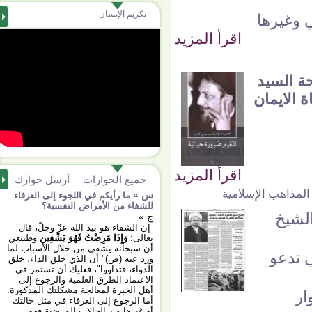
تكريم الإنسان
ي وغيرها
اقرأ المزيد
حة السيد
 الايمان
اقرأ المزيد
جميع الحوارات
أرسل حوارك
 المذاهب الإسلامية
س »
ما رأيكم في اللجوء إلى العرفاء
للشفاء من الأمراض النفسية؟
الشيخ
ج »
إن الشفاء هو بيد الله عزّ وجلّ، قال
تعالى:
وَإِذَا مَرِضْتُ فَهُوَ يَشْفِينِ
وطبيعي
أن سبحانه يشفي من خلال الأسباب لما
ي تدعو
ورد عنه (ص)" أن الذي خلق الداء، خلق
الدواء، فتداووا"، فعليك أن تستمر في
الاعتماد الطرق العلمية والرجوع إلى
أهل الخبرة لمعالجة مشكلتك المذكورة.
ار
أما الرجوع إلى العرفاء في مثل حالتك
أو غيرها من الحالات المرضية فهو