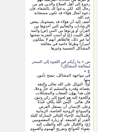
رجوع إلى أهل الصلاح والذين هم من
رجال الله لكي يدعوا لك بالشفاء، فإن
دعوة أمثال هؤلاء قد تكون مستجابة
عند الله.
أضف إليه أن هؤلاء قد ينصحونك ببعض
الإرشادات والتعاليم التي أخذوها من
القرآن أو ورثوها من النبي (ص) وأئمة
أهل اللبيت (ع) أو أثبتت التجربة صحتها.
أما غير ذلك، فالظاهر أنهم لا يملكون
أسراراً وطرقاً خاصة في معالجة
المشاكل النفسية وغيرها.
س »
ما رأيكم في اللجوء إلى السحر
لمعالجة المشاكل؟
ج »
في مواجهة المشاكل، ننصح بأمور،
منها:
أولاً: التوكل على الله تعالى والثقة
بقضائه وقدره والتسليم له جلّ وعلا،
فإن هذا يهوّن الصعاب والمشكلات،
واللجوء إليه هو لجوء إلى ركن وثيق،
قال تعالى: أَلَيْسَ اللَّهُ بِكَافٍ عَبْدَهُ ۖ
وعلى الإنسان أن يستغل الفرص
والسوانح الروحية الخاصة، الزمانية
والمكانية، كإحياء الليالي المباركة كليلة
القدر أو الجمعة، أو زيارة المعصومين
(ع)، والإقبال على الله والطلب إليه
بقضاء الحوائج وتفريج الهموم والغموم.