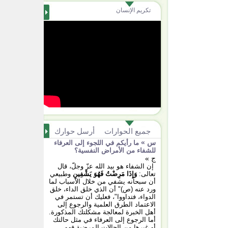
تكريم الإنسان
جميع الحوارات
أرسل حوارك
س »
ما رأيكم في اللجوء إلى العرفاء
للشفاء من الأمراض النفسية؟
ج »
إن الشفاء هو بيد الله عزّ وجلّ، قال
تعالى:
وَإِذَا مَرِضْتُ فَهُوَ يَشْفِينِ
وطبيعي
أن سبحانه يشفي من خلال الأسباب لما
ورد عنه (ص)" أن الذي خلق الداء، خلق
الدواء، فتداووا"، فعليك أن تستمر في
الاعتماد الطرق العلمية والرجوع إلى
أهل الخبرة لمعالجة مشكلتك المذكورة.
أما الرجوع إلى العرفاء في مثل حالتك
أو غيرها من الحالات المرضية فهو