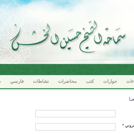
ءات
حوارات
كتب
محاضرات
نشاطات
فارسي
ص
نا
تروني *